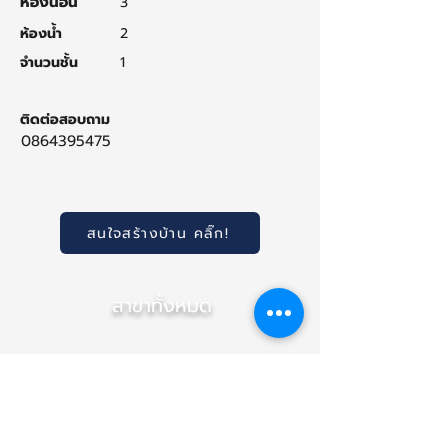
ห้องนอน
3
ห้องน้ำ
2
จำนวนชั้น
1
ติดต่อสอบถาม
0864395475
สนใจสร้างบ้าน คลิ๊ก!
สาขาทั้งหมด
สำนักงานใหญ่ (เชียงใหม่)
สาขา ภาคกลาง (นนทบุรี)
สาขา อุบลราชธานี
(NEW)
สาขา เชียงราย