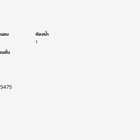
งนอน
ห้องน้ำ
1
นชั้น
5475