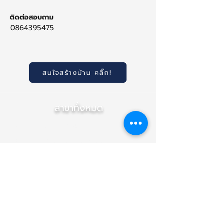
ติดต่อสอบถาม
0864395475
สนใจสร้างบ้าน คลิ๊ก!
สาขาทั้งหมด
สำนักงานใหญ่ (เชียงใหม่)
สาขา ภาคกลาง (นนทบุรี)
สาขา อุบลราชธานี
(NEW)
สาขา เชียงราย
สาขา ขอนแก่น
สาขา พิษณุโลก
สาขา นครราชสีมา