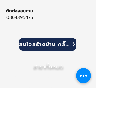
ติดต่อสอบถาม
0864395475
สนใจสร้างบ้าน คลิ๊ก!
สาขาทั้งหมด
สำนักงานใหญ่ (เชียงใหม่)
สาขา ภาคกลาง (นนทบุรี)
สาขา อุบลราชธานี
(NEW)
สาขา เชียงราย
สาขา ขอนแก่น
สาขา พิษณุโลก
สาขา นครราชสีมา