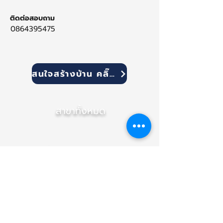
ติดต่อสอบถาม
0864395475
สนใจสร้างบ้าน คลิ๊ก!
สาขาทั้งหมด
สำนักงานใหญ่ (เชียงใหม่)
สาขา ภาคกลาง (นนทบุรี)
สาขา อุบลราชธานี
(NEW)
สาขา เชียงราย
สาขา ขอนแก่น
สาขา พิษณุโลก
สาขา นครราชสีมา