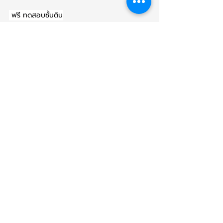
 ฟรี ทดสอบชั้นดิน
 ฟรี ค่าออกแบบบ้าน
 ฟรี สำรวจและประเมินสถานที่ก่อสร้าง
 ฟรี บริการยื่นสินเชื่อ
 ฟรี ยื่นขออนุญาตปลูกสร้าง
 ฟรี ดำเนินการขอน้ำประปารวมทั้งไฟฟ้า ชั่วคราว
และถาวร
 ฟรี ดำเนินการขอบ้านเลขที่
คิดถึงเรื่องสร้างบ้าน คิดถึง อาร์ทโฮม
โทร: 086-439-5475
LINE ID:
@arthomeofficial