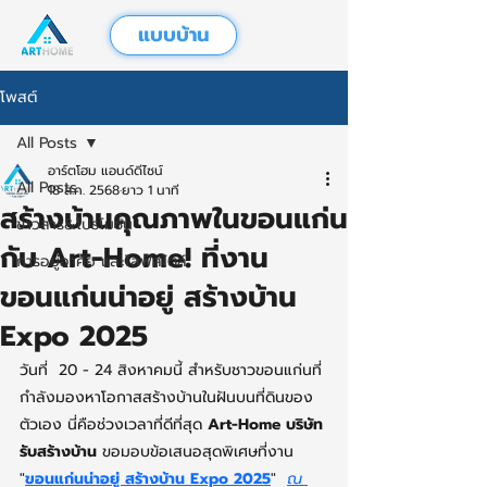
แบบบ้าน
โพสต์
All Posts
อาร์ตโฮม แอนด์ดีไซน์
All Posts
18 ส.ค. 2568
ยาว 1 นาที
สร้างบ้านคุณภาพในขอนแก่น
ข่าวสาร&โปรโมชั่น
กับ Art-Home! ที่งาน
การอยู่อาศัย และไลฟ์สไตล์
ขอนแก่นน่าอยู่ สร้างบ้าน
Expo 2025
วันที่  20 - 24 สิงหาคมนี้ สำหรับชาวขอนแก่นที่
กำลังมองหาโอกาสสร้างบ้านในฝันบนที่ดินของ
ตัวเอง นี่คือช่วงเวลาที่ดีที่สุด 
Art-Home บริษัท
รับสร้างบ้าน 
ขอมอบข้อเสนอสุดพิเศษที่งาน 
"
ขอนแก่นน่าอยู่ สร้างบ้าน Expo 2025
"  
ณ 