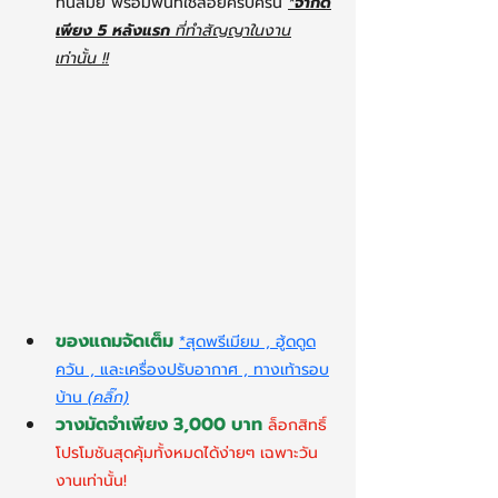
ทันสมัย พร้อมพื้นที่ใช้สอยครบครัน 
*
จำกัด
เพียง 5 หลังแรก
 ที่ทำสัญญาในงาน
เท่านั้น !!
ของแถมจัดเต็ม
*สุดพรีเมียม , ฮู้ดดูด
ควัน , และเครื่องปรับอากาศ , ทางเท้ารอบ
บ้าน
(คลิ๊ก)
วางมัดจำเพียง 3,000 บาท
ล็อกสิทธิ์
โปรโมชันสุดคุ้มทั้งหมดได้ง่ายๆ เฉพาะวัน
งานเท่านั้น!