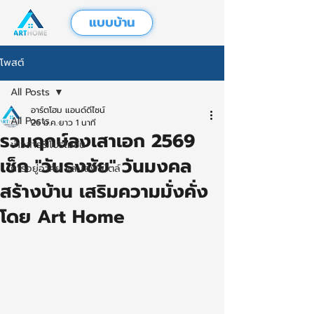
แบบบ้าน
โพสต์
All Posts
อาร์ตโฮม แอนด์ดีไซน์
All Posts
26 ม.ค.
ยาว 1 นาที
รวมฤกษ์ลงเสาเอก 2569
ข่าวสาร&โปรโมชั่น
เช็ก "วันธงชัย" วันมงคล
การอยู่อาศัย และไลฟ์สไตล์
สร้างบ้าน เสริมความมั่งคั่ง
โดย Art Home