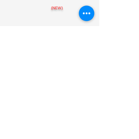
สาขา อุบลราชธานี
(NEW)
สาขา เชียงราย
สาขา ขอนแก่น
สาขา พิษณุโลก
สาขา นครราชสีมา
สาขา นครสวรรค์
แบบบ้าน
086-439-5475
@arthomeofficial
Art-HOME รับสร้างบ้านตามงบประมาณ
38 หมู่ 5 ตำบลสันกลาง อำเภอสันกำแพง
เชียงใหม่ 50130