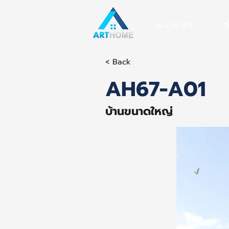
หน้าหลัก
เก
< Back
AH67-A01
บ้านขนาดใหญ่