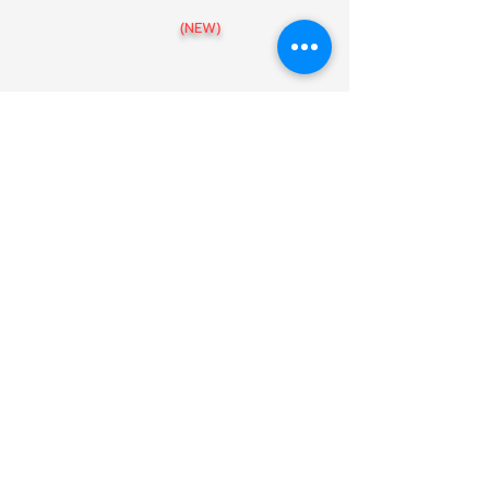
สาขา อุบลราชธานี
(NEW)
สาขา เชียงราย
สาขา ขอนแก่น
สาขา พิษณุโลก
สาขา นครราชสีมา
สาขา นครสวรรค์
แบบบ้าน
086-439-5475
@arthomeofficial
Art-HOME รับสร้างบ้านตามงบประมาณ
38 หมู่ 5 ตำบลสันกลาง อำเภอสันกำแพง
เชียงใหม่ 50130