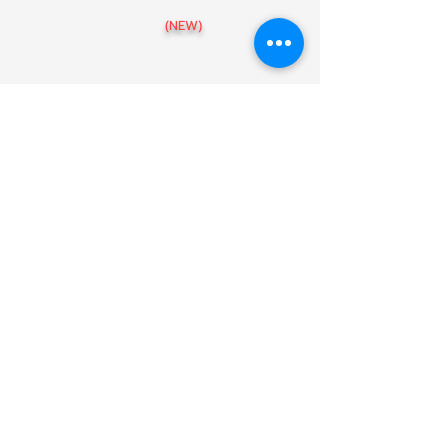
สาขา อุบลราชธานี
(NEW)
สาขา เชียงราย
สาขา ขอนแก่น
สาขา พิษณุโลก
สาขา นครราชสีมา
สาขา นครสวรรค์
แบบบ้าน
086-439-5475
@arthomeofficial
Art-HOME รับสร้างบ้านตามงบประมาณ
38 หมู่ 5 ตำบลสันกลาง อำเภอสันกำแพง
เชียงใหม่ 50130