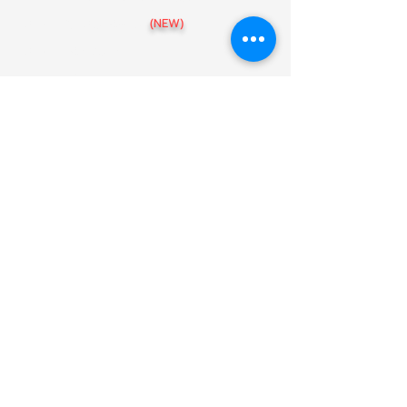
สาขา อุบลราชธานี
(NEW)
สาขา เชียงราย
สาขา ขอนแก่น
สาขา พิษณุโลก
สาขา นครราชสีมา
สาขา นครสวรรค์
แบบบ้าน
086-439-5475
@arthomeofficial
Art-HOME รับสร้างบ้านตามงบประมาณ
38 หมู่ 5 ตำบลสันกลาง อำเภอสันกำแพง
เชียงใหม่ 50130