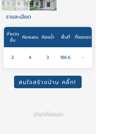
รายละเอียด
จำนวน
ห้องนอน
ห้องน้ำ
พื้นที่
ที่จอดรถ
ชั้น
2
4
3
186.6
-
สนใจสร้างบ้าน คลิ๊ก!
สาขาทั้งหมด
สำนักงานใหญ่ (เชียงใหม่)
สาขา ภาคกลาง (นนทบุรี)