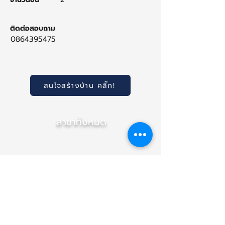
ติดต่อสอบถาม
0864395475
สนใจสร้างบ้าน คลิ๊ก!
สาขาทั้งหมด
สำนักงานใหญ่ (เชียงใหม่)
สาขา ภาคกลาง (นนทบุรี)
สาขา อุบลราชธานี
(NEW)
สาขา เชียงราย
สาขา ขอนแก่น
สาขา พิษณุโลก