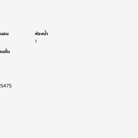
งนอน
ห้องน้ำ
1
นชั้น
5475