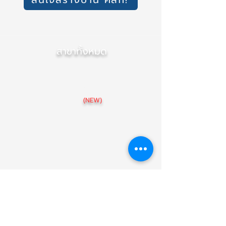
สาขาทั้งหมด
สำนักงานใหญ่ (เชียงใหม่)
สาขา ภาคกลาง (นนทบุรี)
สาขา อุบลราชธานี
(NEW)
สาขา เชียงราย
สาขา ขอนแก่น
สาขา พิษณุโลก
สาขา นครราชสีมา
สาขา นครสวรรค์
แบบบ้าน