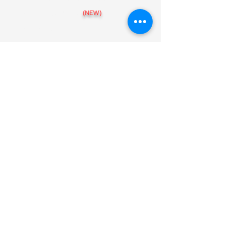
สาขา อุบลราชธานี
(NEW)
สาขา เชียงราย
สาขา ขอนแก่น
สาขา พิษณุโลก
สาขา นครราชสีมา
สาขา นครสวรรค์
แบบบ้าน
086-439-5475
@arthomeofficial
Art-HOME รับสร้างบ้านตามงบประมาณ
38 หมู่ 5 ตำบลสันกลาง อำเภอสันกำแพง
เชียงใหม่ 50130