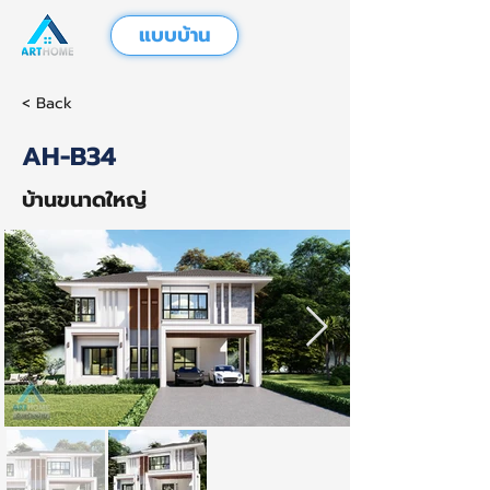
แบบบ้าน
< Back
AH-B34
บ้านขนาดใหญ่